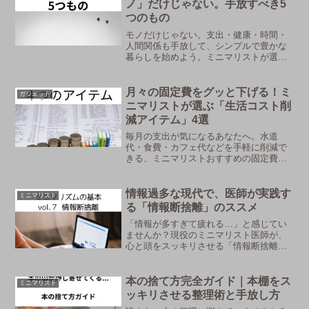
ノ」だけじゃない。手放すべき5
つのもの
モノだけじゃない。支出・健康・時間・
人間関係も手放して、シンプルで豊かな
暮らしを始めよう。ミニマリストが選ん
だ「捨てて良かったもの」5選。
月々の固定費をグッと下げる！ミ
ガジェット
ニマリストが選ぶ「生活コスト削
減アイテム」4選
毎月の支出が気になるあなたへ。水道
代・食費・カフェ代などを手軽に削減で
きる、ミニマリストおすすめの固定費節
約アイテムを紹介します。生活の質を落
とさずにお金を守るヒント満載！
情報過多な現代で、医師が実践す
ミニマリスト
る「情報断捨離」のススメ
「情報が多すぎて疲れる…」と感じてい
ませんか？現役のミニマリスト医師が、
心と頭をスッキリさせる「情報断捨離」
の具体的な方法を解説します。情報に振
り回されない、本質を見つめた豊かな生
活を送りましょう。
本の捨て方完全ガイド｜本棚をス
ミニマリスト
ッキリさせる整理術と手放し方