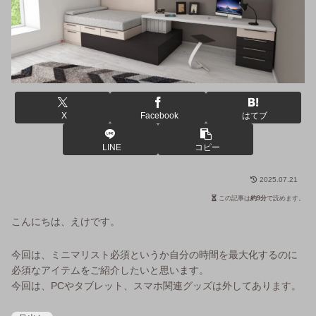
X
Facebook
はてブ
LINE
コピー
2025.07.21
この記事は
約9分
で読めます。
こんにちは、えけです。
今回は、ミニマリスト必須というか自分の時間を最大化するのに
必須なアイテムをご紹介したいと思います。
今回は、PCやタブレット、スマホ関連グッズは外してあります。