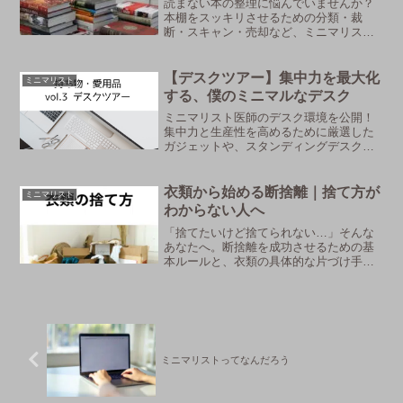
読まない本の整理に悩んでいませんか？
本棚をスッキリさせるための分類・裁
断・スキャン・売却など、ミニマリスト
目線の本の捨て方を解説します。
【デスクツアー】集中力を最大化
ミニマリスト
する、僕のミニマルなデスク
ミニマリスト医師のデスク環境を公開！
集中力と生産性を高めるために厳選した
ガジェットや、スタンディングデスクの
活用法をご紹介します。最適な作業環境
で最高のパフォーマンスを手に入れまし
ょう。
衣類から始める断捨離｜捨て方が
ミニマリスト
わからない人へ
「捨てたいけど捨てられない…」そんな
あなたへ。断捨離を成功させるための基
本ルールと、衣類の具体的な片づけ手順
を解説。捨てるか迷った時の判断基準や
メルカリ・リサイクルショップの活用法
も紹介します。
ミニマリストってなんだろう