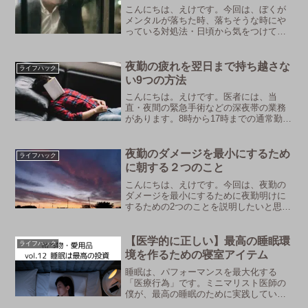
こんにちは、えけです。今回は、ぼくが
メンタルが落ちた時、落ちそうな時にや
っている対処法・日頃から気をつけてい
ることについて説明したいと思います。
対処法１．AWAREテクニック２．不安の
原因をはっきりと認識する３．運動をす
夜勤の疲れを翌日まで持ち越さな
ライフハック
る４．30秒間先延ば...
い9つの方法
こんにちは。えけです。医者には、当
直・夜間の緊急手術などの深夜帯の業務
があります。8時から17時までの通常勤務
の後、17時から翌朝8時までの当直業務が
入ってくることもあります。更に、8時か
ら翌日の通常勤務が始まります...。当直
夜勤のダメージを最小にするため
ライフハック
の疲労を翌日...
に朝する２つのこと
こんにちは、えけです。今回は、夜勤の
ダメージを最小にするために夜勤明けに
するための2つのことを説明したいと思い
ます。朝焼けに染まる雲と空のフリー素
材 太陽の光をしっかり浴びよう朝ごはん
をしっかり食べよう太陽の光をしっかり
【医学的に正しい】最高の睡眠環
ライフハック
浴びよう起きたら太陽...
境を作るための寝室アイテム
睡眠は、パフォーマンスを最大化する
「医療行為」です。ミニマリスト医師の
僕が、最高の睡眠のために実践している
寝室の作り方を全公開。なぜ遮光カーテ