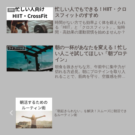
ンが必要？正しい室温は？科学的根拠と
共に、あなたの睡眠の質を劇的に改善す
忙しい人でもできる！HIIT・クロ
運動
るヒントをお届けします。
スフィットのすすめ
時間がない方でも効率よく体を鍛えられ
る「HIIT」と「クロスフィット」。短時
間・高効果の運動習慣を始めませんか？
朝の一杯があなたを変える！忙し
ライフハック
い人こそ試してほしい「朝プロテ
イン」
朝食を抜きがちな方、午前中に集中力が
切れる方必見。朝にプロテインを取り入
れることで、筋肉を守り、空腹感を抑
え、ダイエットもサポート。おすすめプ
ロテインと飲み方も紹介します。
「朝起きられない」を解決！スムーズに朝活でき
るルーティン術