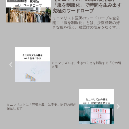
ミニマリスト
していました。新しい服、...
「服を制服化」で時間を生み出す
究極のワードローブ
ミニマリスト医師のワードローブを全公
開！「服を制服化」とは、少数精鋭の好
きな服を揃え、服選びの悩みをなくすこ
と。時間と心にゆとりをもたらす服選び
の哲学をご紹介します。
ミニマリズムは、生きづらさを解消する「心の処
方箋」
ミニマリストに「完璧主義」は不要。医師の僕が
保証します