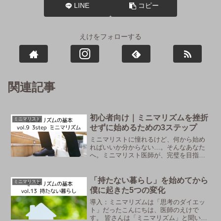
LINE
コピー
えけをフォローする
関連記事
初心者向け｜ミニマリズムを挫折
ミニマリスト
せずに始めるための3ステップ
ミニマリストに憧れるけど、何から始め
ればいいか分からない…。そんなあなた
へ。ミニマリスト医師が、完璧を目指さ
ず、無理なく「心地よい暮らし」を育て
るための、挫折しない3つのステップを具
体的に解説します。
「持たない暮らし」を始めてから
ミニマリスト
僕に起きた5つの変化
導入：ミニマリズムは「思考のダイエッ
ト」だったこんにちは、医師のえけで
す。 皆さんは「ミニマリズム」と聞い