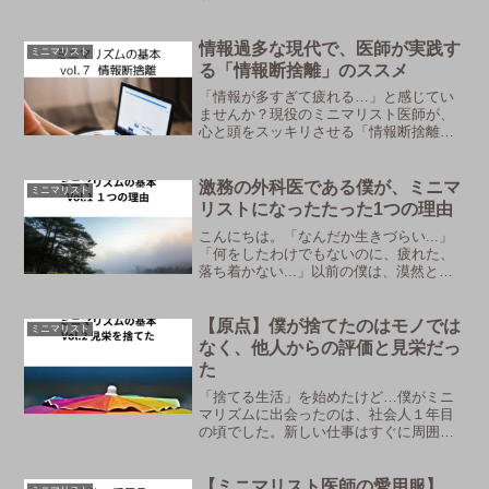
て、どんなイメージを抱くでしょうか？
「ストイック」「殺風景」「物を捨てる
だけ」…。 もしかしたら、そうしたネガ
情報過多な現代で、医師が実践す
ミニマリスト
ティブな印象を持ってい...
る「情報断捨離」のススメ
「情報が多すぎて疲れる…」と感じてい
ませんか？現役のミニマリスト医師が、
心と頭をスッキリさせる「情報断捨離」
の具体的な方法を解説します。情報に振
り回されない、本質を見つめた豊かな生
活を送りましょう。
激務の外科医である僕が、ミニマ
ミニマリスト
リストになったたった1つの理由
こんにちは。「なんだか生きづらい...」
「何をしたわけでもないのに、疲れた、
落ち着かない...」以前の僕は、漠然とそ
んなことを思いながら、毎日を過ごして
いました。今回は、そんな僕がなぜミニ
マリストになったのか、その理由をお話
【原点】僕が捨てたのはモノでは
ミニマリスト
ししたいと思いま...
なく、他人からの評価と見栄だっ
た
「捨てる生活」を始めたけど…僕がミニ
マリズムに出会ったのは、社会人１年目
の頃でした。新しい仕事はすぐに周囲と
馴染むことができ、順調なスタートでし
た。でもどこかモヤっとしていて、休日
になると無意味なネットショッピングを
【ミニマリスト医師の愛用服】