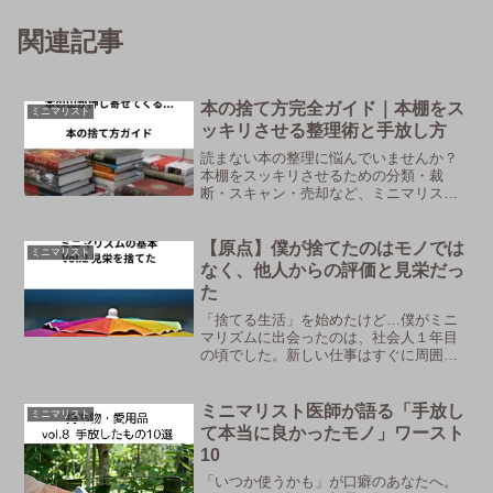
関連記事
本の捨て方完全ガイド｜本棚をス
ミニマリスト
ッキリさせる整理術と手放し方
読まない本の整理に悩んでいませんか？
本棚をスッキリさせるための分類・裁
断・スキャン・売却など、ミニマリスト
目線の本の捨て方を解説します。
【原点】僕が捨てたのはモノでは
ミニマリスト
なく、他人からの評価と見栄だっ
た
「捨てる生活」を始めたけど…僕がミニ
マリズムに出会ったのは、社会人１年目
の頃でした。新しい仕事はすぐに周囲と
馴染むことができ、順調なスタートでし
た。でもどこかモヤっとしていて、休日
になると無意味なネットショッピングを
ミニマリスト医師が語る「手放し
ミニマリスト
していました。新しい服、...
て本当に良かったモノ」ワースト
10
「いつか使うかも」が口癖のあなたへ。