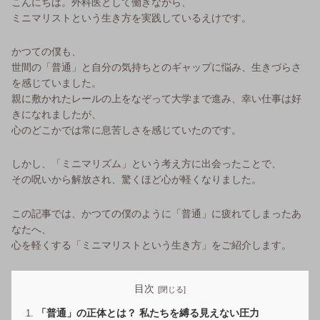
こんにちは。外科医として働きながら、
ミニマリストという生き方を実践しているえけです。
かつての僕も、
世間の「普通」と自分の気持ちとのギャップに悩み、生きづらさ
を感じていました。
親に敷かれたレールの上をなぞって大学まで進み、幸い仕事は好
きになれましたが、
心のどこかでは常に息苦しさを感じていたのです。
しかし、「ミニマリズム」という考え方に出会ったことで、
その呪いから解放され、驚くほど心が軽くなりました。
この記事では、かつての僕のように「普通」に疲れてしまったあ
なたへ、
心を軽くする「ミニマリストという生き方」をご紹介します。
目次
「普通」の正体とは？ 私たちを縛る見えない圧力