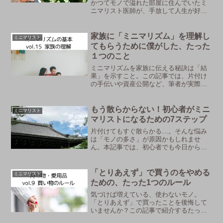
かつてモノで溢れた部屋に住んでいたミ
ニマリスト医師が、手放して人生が好転
したアイテムをランキングでご紹介。モ
ノを減らすことは、自分を取り戻す最高
の方法です。この記事を読めば、きっと
家族に「ミニマリズム」を理解し
ミニマリスト
あなたの背中を押してくれるはず。
てもらうために僕がした、たった
１つのこと
ミニマリズムを家族に伝える秘訣は「結
果」を示すこと。この記事では、片付け
の手伝いや資産公開など、筆者が実際に
家族の理解を得た3つの方法を解説。口う
るさく言わずに、快適な暮らしを共有し
ませんか？
もう散らからない！初心者がミニ
ミニマリスト
マリストになるための7ステップ
片付けてもすぐ散らかる…。そんな悩み
は「モノの多さ」が原因かもしれませ
ん。本記事では、初心者でも今日から始
められるミニマリストになるための7つの
具体的ステップを紹介します。シンプル
で心地よい暮らしを手に入れましょう。
「とりあえず」で買うのをやめる
ミニマリスト
ための、たった1つのルール
気づけば増えている、使わないモノ。
「とりあえず」で買ったことを後悔して
いませんか？この記事で紹介するたった1
つのルールが、あなたの買い物人生を変