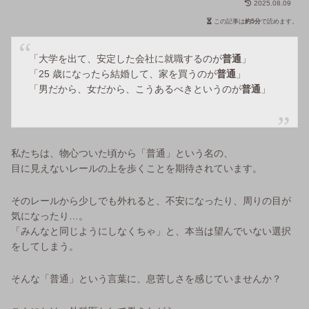
2025.08.09
この記事は
約5分
で読めます。
「大学を出て、安定した会社に就職するのが
普通
」
「25 歳になったら結婚して、家を買うのが
普通
」
「男だから、女だから、こうあるべきというのが
普通
」
私たちは、物心ついた頃から「普通」という名の、
目に見えないレールの上を歩くことを期待されています。
そのレールから少しでも外れると、不安になったり、周りの目が
気になったり…。
「みんなと同じようにしなくちゃ」と、本当は望んでいない選択
をしてしまう。
そんな「普通」という言葉に、息苦しさを感じていませんか？